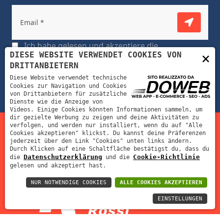
Ich habe gelesen und akzeptiere die
×
DIESE WEBSITE VERWENDET COOKIES VON
datenschutzerklärung
DRITTANBIETERN
Diese Website verwendet technische
Cookies zur Navigation und Cookies
von Drittanbietern für zusätzliche
Dienste wie die Anzeige von
Videos. Einige Cookies könnten Informationen sammeln, um
dir gezielte Werbung zu zeigen und deine Aktivitäten zu
verfolgen, und werden nur installiert, wenn du auf "Alle
Cookies akzeptieren" klickst. Du kannst deine Präferenzen
© Fustellificio Fratelli Rossi s.r.l. | P.IVA: 02012390239 | Rea:
jederzeit über den Link "Cookies" unten links ändern.
Durch Klicken auf eine Schaltfläche bestätigst du, dass du
VR-212311 | Cap. Soc: 70000 €
Datenschutzerklärung
Cookie-Richtlinie
die
und die
gelesen und akzeptiert hast.
NUR NOTWENDIGE COOKIES
ALLE COOKIES AKZEPTIEREN
EINSTELLUNGEN